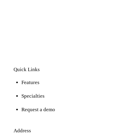
Full digitization of hospital operations from
administration and clinical encounters to
stock management, financial accounting, and telehealth.
Quick Links
Features
Specialties
Request a demo
Address