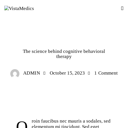
PSYCHOLOGY
The science behind cognitive behavioral
therapy
ADMIN
October 15, 2023
1
Comment
Qroin faucibus nec mauris a sodales, sed
elementum mi tincidunt. Sed eget