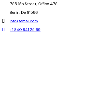
785 15h Street, Office 478
Berlin, De 81566
info@email.com
+1 840 841 25 69
Full digitization of hospital operations from
administration and clinical encounters to
stock management, financial accounting, and
telehealth.