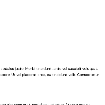
 sodales justo. Morbi tincidunt, ante vel suscipit volutpat,
abore. Ut vel placerat eros, eu tincidunt velit. Consectetur
gna aliquyam erat, sed diam voluptua. At vero eos et