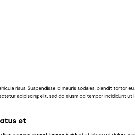
hicula risus. Suspendisse id mauris sodales, blandit tortor eu,
ctetur adipiscing elit, sed do eiusm od tempor incididunt ut l
natus et
ed diam nonumy eirmod tempor invidunt ut labore et dolore ma